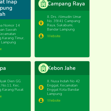
at Inap
Campang Raya
pung
ah
Jl. Drs. Alimudin Umar
No. 39/41 Campang
Raya, Sukabumi,
una Nomor 14
Bandar Lampung
han Sawah
Kecamatan
Website
g Karang Timur,
r Lampung
e
apa
Kebon Jahe
 Nyak Dien GG.
Jl. Nusa Indah No 42
 No.11, Kec.
Enggal, Kecamatan
g Karang Pusat
Enggal Kota Bandar
Lampung
e
Website