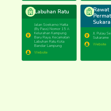
Rawat 
Labuhan Ratu
Perma
Sukar
Jalan Soekarno Hatta
(By Pass) Nomor 15 A
Kelurahan Kampung
Jl. Pulau Se
Baru Raya, Kecamatan
Sukarame
Labuhan Ratu Kota
Website
Bandar Lampung
Website