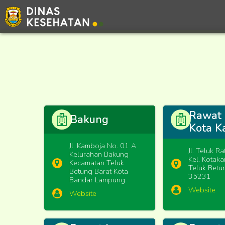
Rawat 
Bakung
Kota K
Jl. Kamboja No. 01 A
Jl. Teluk R
Kelurahan Bakung
Kel. Kotaka
Kecamatan Teluk
Teluk Betu
Betung Barat Kota
35231
Bandar Lampung
Website
Website