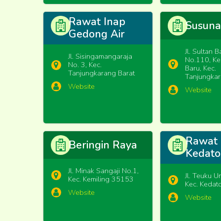
Rawat Inap
Susuna
Gedong Air
Jl. Sultan 
Jl. Sisingamangaraja
No.110, Ke
No. 3, Kec.
Baru, Kec.
Tanjungkarang Barat
Tanjungkar
Website
Website
Rawat 
Beringin Raya
Kedat
Jl. Minak Sangaji No.1,
Jl. Teuku U
Kec. Kemiling 35153
Kec. Kedat
Website
Website