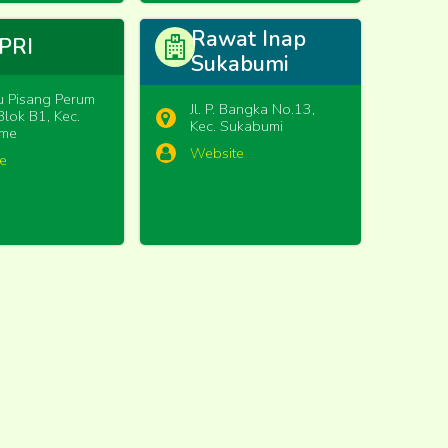
Rawat Inap
PRI
Sukabumi
au Pisang Perum
Jl. P. Bangka No.13,
Blok B1, Kec.
Kec. Sukabumi
ame
Website
e