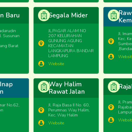
Raw
n Baru
Segala Mider
Kemi
Badarudin
JL.PAGAR ALAM NO
Jl. Ima
l. Susunan
207 KELURAHAN
Kec. K
GUNUNG AGUNG
Sumber
ang Barat
KECAMATAN
,Banda
LANGKAPURA BANDAR
LAMPUNG
Websit
Website
Inap
Way Halim
Raja
on
Rawat Jalan
Jl. Pra
mar No.62,
Jl. Raja Basa II No. 60,
Rajaba
on
Perumnas Way Halim,
Lampu
Kec. Way Halim
Websit
Website