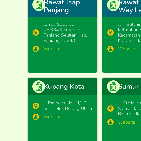
Rawat Inap
Rawat 
Panjang
Way L
Jl. Yos Sudarso
Jl. Ir Sutam
No.384,Kelurahan
Kelurahan 
Panjang Selatan, Kec.
Kecamatan
Panjang 35243
Kota Band
Website
Website
Kupang Kota
Sumur 
Jl. Patimura No.14/16,
Jl. Cut Mut
Kec. Teluk Betung Utara
Sumur Batu,
Betung Uta
Website
Website