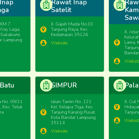
Inap
Rawat Inap
Raw
aga
Satelit
Kam
Saw
i KM 7
Jl. Gajah Mada No.01
Way Laga,
Tanjung Raya, Kec.
Jl. Arj
 Sukabumi,
Kedamaian 35126
Kelura
ar Lampung
Lama, 
Website
Tanjun
Banda
Websit
Batu
SIMPUR
Pal
ia No. 09/11
Jalan Tamin No. 121
Jl. Cut
 Kec. Teluk
Kel. Kelapa Tiga, Kec.
Hidayat
ra
Tanjung Karang Pusat.
Tanjun
Kota Bandar Lampung
Websit
35114
Website