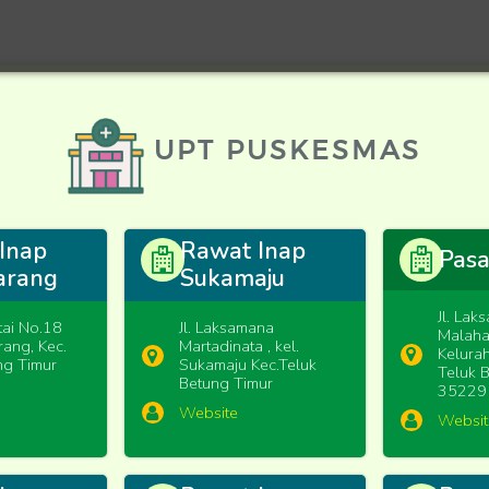
UPT PUSKESMAS
Inap
Rawat Inap
Pas
arang
Sukamaju
Jl. Lak
atai No.18
Jl. Laksamana
Malaha
rang, Kec.
Martadinata , kel.
Kelurah
ng Timur
Sukamaju Kec.Teluk
Teluk 
Betung Timur
35229
Website
Websit