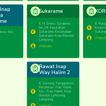
Inap
Sukarame
KOR
ta
ame
Jl. H. Endro Suratimin
Jl. Pul
No.28, Kelurahan
Korpri 
Sukarame Kecamatan
Sukar
besi, Kec.
Sukarame Kota Bandar
Websit
Lampung
Website
Rawat Inap
Way Halim 2
Jl. Gunung Tanggamus,
Perumnas Way Halim,
Kec. Way Halim, Kota
Bandar Lampung,
Lampung
Website