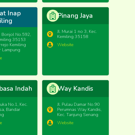
at Inap
Pinang Jaya
ling
Jl. Murai 1 no 3, Kec.
m Bonjol No.592,
Kemiling 35158
emiling 35153
Website
rejo Kemiling
r Lampung
e
basa Indah
Way Kandis
muka No.1, Kec.
Jl. Pulau Damar No.90
sa, Bandar
Perumnas Way Kandis,
ng
Kec. Tanjung Senang
e
Website